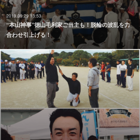
2019.09.29 13:53
“本山神事”徳山毛利家ご当主も！脱輪の波乱を力
合わせ引上げる！