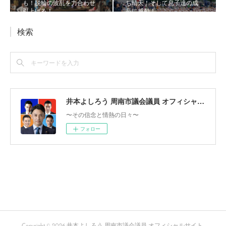
も！脱輪の波乱を力合わせ
ち晴天！そして息子達の成
引上げる！
長に感動！
検索
井本よしろう 周南市議会議員 オフィシャルサイト
〜その信念と情熱の日々〜
フォロー