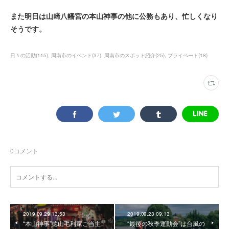
また明日は山﨑八幡宮の本山神事の他に公務もあり、忙しくなり
そうです。
日々の活動
(
115
)
周南市のイベント
(
37
)
周南市のスポット紹介
(
25
)
プライベート
(
18
)
0
コメント
2019.09.29 13:53
2019.09.23 09:13
“本山神事”徳山毛利家ご当主
“最後の秋季運動会”は台風の