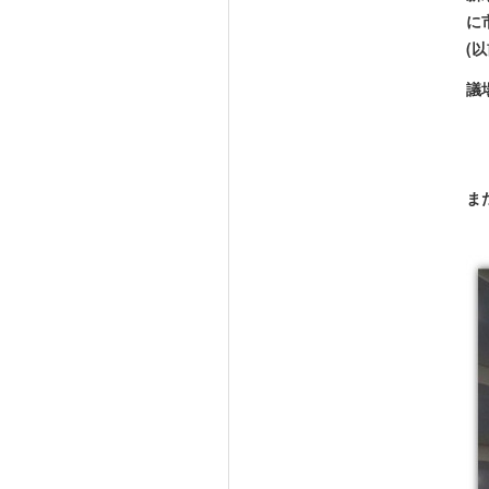
に
(
議
ま