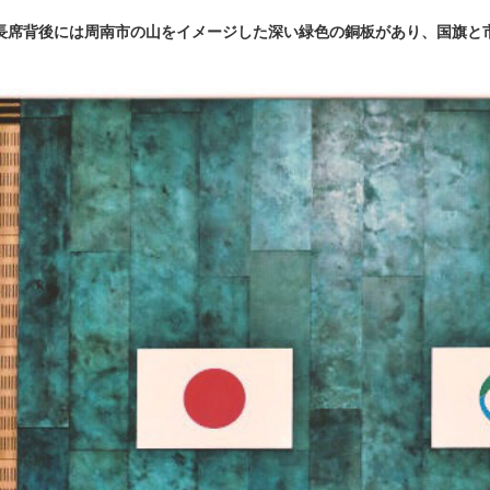
長席背後には周南市の山をイメージした深い緑色の銅板があり、国旗と