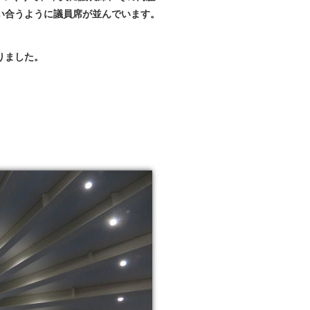
い合うように議員席が並んでいます。
りました。
。