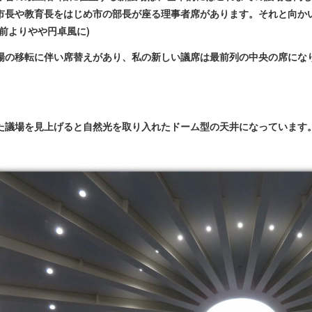
市長や教育長をはじめ市の部長が座る理事者席があります。それと向か
以前よりやや円卓風に)
場の移転に伴い席替えがあり、私の新しい議席は最前列の中央の席にな
た議場を見上げると自然光を取り入れたドーム型の天井になっています