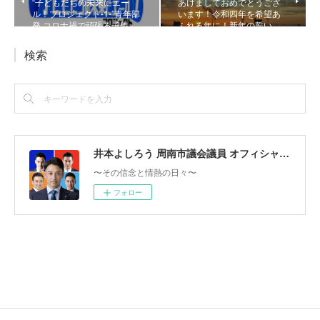
“子どもたちの未来にエー
あけましておめでとうござ
ル！プロジェクト-1-”青年部
います！令和四年を希望あ
発 コロナ禍で頑張る子供…
ふれる年に！新年の誓い
検索
井本よしろう 周南市議会議員 オフィシャルサイト
〜その信念と情熱の日々〜
フォロー