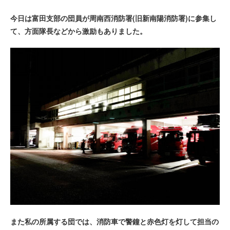
今日は富田支部の団員が周南西消防署(旧新南陽消防署)に参集し
て、方面隊長などから激励もありました。
また私の所属する団では、消防車で警鐘と赤色灯を灯して担当の