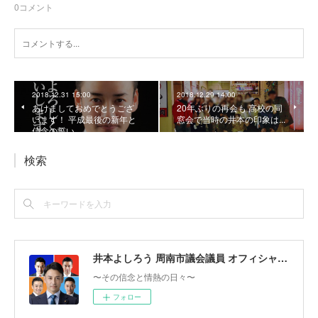
0
コメント
2018.12.31 15:00
2018.12.29 14:00
あけましておめでとうござ
20年ぶりの再会も 高校の同
います！ 平成最後の新年と
窓会で当時の井本の印象は...
信念の誓い
検索
井本よしろう 周南市議会議員 オフィシャルサイト
〜その信念と情熱の日々〜
フォロー