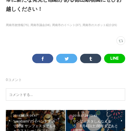
越しください！
周南市政情報
(
75
)
周南市議会
(
38
)
周南市のイベント
(
37
)
周南市のスポット紹介
(
25
)
0
コメント
2018.08.04 04:47
2018.07.28 03:43
“uwabami”のイベント PTA
サンフェスタしんなんよ
で開催 サンフェスタでもキ
う 8月4日(土)開催まであと
ャラストレーション！
1週間